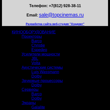
Телефон: +7(812) 928-38-11
sale@topcinemas.ru
Email:
Разработка сайта веб-студия "Хэндрег"
КИНООБОРУДОВАНИЕ
Проекторы
Barco
Christie
Espedeo
Усилители мощности
JBL
Volta
Акустические системы
Luis Wassmann
Dolby
Звуковые процессоры
Dolby
Серверы
Barco
Dolby
Экраны
Galalite