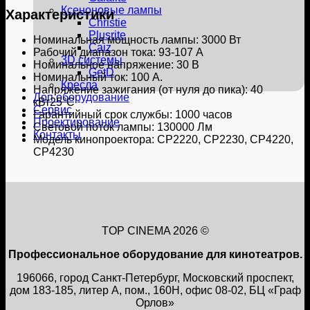
Ксеноновые лампы
Характеристики
Christie
Plusrite
Номинальная мощность лампы: 3000 Вт
Caiz
Рабочий диапазон тока: 93-107 А
3D системы
Номинальное напряжение: 30 В
GetD
Номинальный ток: 100 А.
Кресла
Напряжение зажигания (от нуля до пика): 40
Доп оборудование
кВт25°С
Сервис
Гарантийный срок службы: 1000 часов
Проектирование
Световой поток лампы: 130000 Лм
Контакты
Модель кинопроектора: СР2220, СР2230, СР4220,
СР4230
TOP CINEMA 2026 ©
Профессиональное оборудование для кинотеатров.
196066, город Санкт-Петербург, Московский проспект,
дом 183-185, литер А, пом., 160Н, офис 08-02, БЦ «Граф
Орлов»