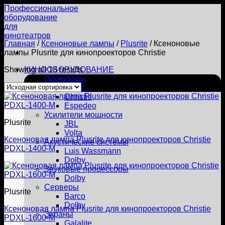
Skip
Профессиональное
to
оборудование
content
для
кинотеатров
Главная
/
Ксеноновые лампы
/
Plusrite
/
Ксеноновые
лампы Plusrite для кинопроекторов Christie
Showing all 13 results
КИНООБОРУДОВАНИЕ
Проекторы
Barco
Christie
Espedeo
Усилители мощности
Plusrite
JBL
Volta
Ксеноновая лампа Plusrite для кинопроекторов Christie
Акустические системы
PDXL-1400-M
Luis Wassmann
Dolby
Звуковые процессоры
Dolby
Серверы
Plusrite
Barco
Dolby
Ксеноновая лампа Plusrite для кинопроекторов Christie
Экраны
PDXL-1600-M
Galalite