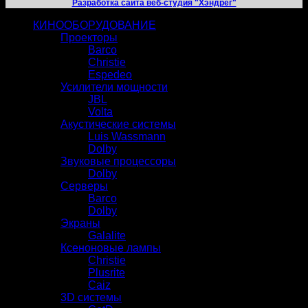
Разработка сайта веб-студия "Хэндрег"
КИНООБОРУДОВАНИЕ
Проекторы
Barco
Christie
Espedeo
Усилители мощности
JBL
Volta
Акустические системы
Luis Wassmann
Dolby
Звуковые процессоры
Dolby
Серверы
Barco
Dolby
Экраны
Galalite
Ксеноновые лампы
Christie
Plusrite
Caiz
3D системы