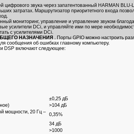
ей цифрового звука через запатентованный HARMAN BLU-Li
ьших затратах. Маршрутизатор приоритетного входа позволя
ход.
нный мониторинг, управление и управление звуком благод
евые усилители DCi, и управляйте ими по мере необходимос
тать с усилителями DCi.
ОБЩЕГО НАЗНАЧЕНИЯ
. Порты GPIO можно настроить раз
для сообщения об ошибках главному компьютеру.
ти DSP включают следующее:
±0,25 дБ
ное)
>104 дБ
й мощности, 20 Гц –
0,35%
34 дБ
>1000