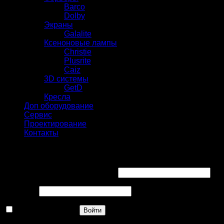
Barco
Dolby
Экраны
Galalite
Ксеноновые лампы
Christie
Plusrite
Caiz
3D системы
GetD
Кресла
Доп оборудование
Сервис
Проектирование
Контакты
Вход
Имя пользователя или Email
*
Пароль
*
Запомнить меня
Войти