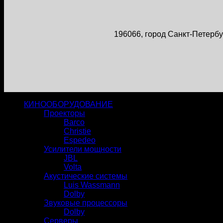
196066, город Санкт-Петербур
КИНООБОРУДОВАНИЕ
Проекторы
Barco
Christie
Espedeo
Усилители мощности
JBL
Volta
Акустические системы
Luis Wassmann
Dolby
Звуковые процессоры
Dolby
Серверы