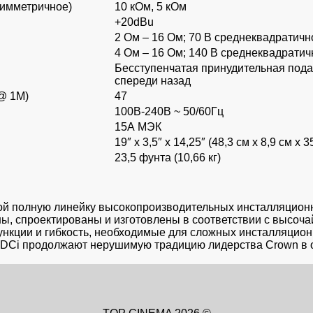
симметричное)
10 кОм, 5 кОм
+20dBu
2 Ом – 16 Ом; 70 В среднеквадратичн
4 Ом – 16 Ом; 140 В среднеквадратич
Бесступенчатая принудительная подач
спереди назад
@ 1M)
47
100В-240В ~ 50/60Гц
15А МЭК
19″ х 3,5″ х 14,25″ (48,3 см х 8,9 см х 3
23,5 фунта (10,66 кг)
ой полную линейку высокопроизводительных инсталляционн
аны, спроектированы и изготовлены в соответствии с высо
кции и гибкость, необходимые для сложных инсталляционн
 DCi продолжают нерушимую традицию лидерства Crown в 