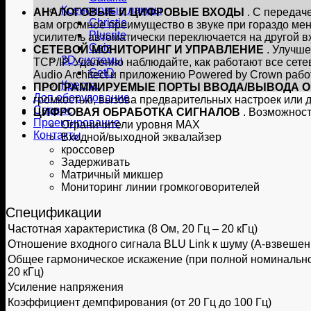
Ксеноновые лампы
АНАЛОГОВЫЕ И ЦИФРОВЫЕ ВХОДЫ
. С передач
Christie
вам огромное преимущество в звуке при гораздо мен
Plusrite
усилитель автоматически переключается на другой в
Caiz
СЕТЕВОЙ МОНИТОРИНГ И УПРАВЛЕНИЕ
. Улучше
3D системы
TCP/IP. Удаленно наблюдайте, как работают все сет
GetD
Audio Architect и приложению Powered by Crown рабо
Кресла
ПРОГРАММИРУЕМЫЕ ПОРТЫ ВВОДА/ВЫВОДА 
Доп оборудование
громкостью, вызова предварительных настроек или 
Сервис
ЦИФРОВАЯ ОБРАБОТКА СИГНАЛОВ
. Возможнос
Проектирование
Ограничители уровня MAX
Контакты
Входной/выходной эквалайзер
кроссовер
Задерживать
Матричный микшер
Мониторинг линии громкоговорителей
Спецификации
Частотная характеристика (8 Ом, 20 Гц – 20 кГц)
Отношение входного сигнала BLU Link к шуму (A-взвешен
Общее гармоническое искажение (при полной номинально
20 кГц)
Усиление напряжения
Коэффициент демпфирования (от 20 Гц до 100 Гц)