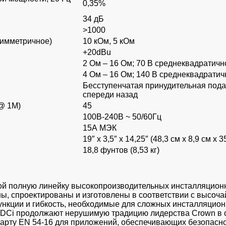
0,35%
34 дБ
>1000
симметричное)
10 кОм, 5 кОм
+20dBu
2 Ом – 16 Ом; 70 В среднеквадратичн
4 Ом – 16 Ом; 140 В среднеквадратич
Бесступенчатая принудительная подач
спереди назад
@ 1M)
45
100В-240В ~ 50/60Гц
15А МЭК
19″ х 3,5″ х 14,25″ (48,3 см х 8,9 см х 3
18,8 фунтов (8,53 кг)
ой полную линейку высокопроизводительных инсталляционн
аны, спроектированы и изготовлены в соответствии с высо
кции и гибкость, необходимые для сложных инсталляционн
 DCi продолжают нерушимую традицию лидерства Crown в 
ндарту EN 54-16 для приложений, обеспечивающих безопасн