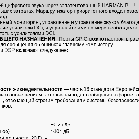
ей цифрового звука через запатентованный HARMAN BLU-Li
ьших затратах. Маршрутизатор приоритетного входа позволя
ход.
нный мониторинг, управление и управление звуком благод
евые усилители DCi, и управляйте ими по мере необходимос
тать с усилителями DCi.
ОБЩЕГО НАЗНАЧЕНИЯ
. Порты GPIO можно настроить раз
для сообщения об ошибках главному компьютеру.
ти DSP включают следующее:
ности жизнедеятельности
— часть 16 стандарта Европейс
вым оповещениям, которые выводят сообщения в форме гол
E , отвечающий строгим требованиям системы безопасност
нков.
±0,25 дБ
ное)
>104 дБ
й мощности, 20 Гц –