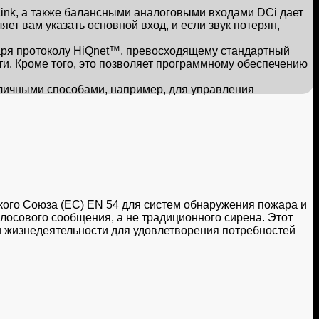
nk, а также балансными аналоговыми входами DCi дает
ет вам указать основной вход, и если звук потерян,
аря протоколу HiQnet™, превосходящему стандартный
ти. Кроме того, это позволяет программному обеспечению
личными способами, например, для управления
кого Союза (ЕС) EN 54 для систем обнаружения пожара и
осового сообщения, а не традиционного сирена. Этот
и жизнедеятельности для удовлетворения потребностей