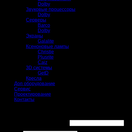
Dolby
Звуковые процессоры
Dolby
Серверы
Barco
Dolby
Экраны
Galalite
Ксеноновые лампы
Christie
Plusrite
Caiz
3D системы
GetD
Кресла
Доп оборудование
Сервис
Проектирование
Контакты
Вход
Имя пользователя или Email
*