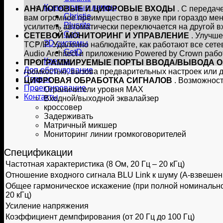
Ксеноновые лампы
АНАЛОГОВЫЕ И ЦИФРОВЫЕ ВХОДЫ
. С передач
Christie
вам огромное преимущество в звуке при гораздо мен
Plusrite
усилитель автоматически переключается на другой в
Caiz
СЕТЕВОЙ МОНИТОРИНГ И УПРАВЛЕНИЕ
. Улучше
3D системы
TCP/IP. Удаленно наблюдайте, как работают все сет
GetD
Audio Architect и приложению Powered by Crown рабо
Кресла
ПРОГРАММИРУЕМЫЕ ПОРТЫ ВВОДА/ВЫВОДА 
Доп оборудование
громкостью, вызова предварительных настроек или 
Сервис
ЦИФРОВАЯ ОБРАБОТКА СИГНАЛОВ
. Возможнос
Проектирование
Ограничители уровня MAX
Контакты
Входной/выходной эквалайзер
кроссовер
Задерживать
Матричный микшер
Мониторинг линии громкоговорителей
Спецификации
Частотная характеристика (8 Ом, 20 Гц – 20 кГц)
Отношение входного сигнала BLU Link к шуму (A-взвешен
Общее гармоническое искажение (при полной номинально
20 кГц)
Усиление напряжения
Коэффициент демпфирования (от 20 Гц до 100 Гц)