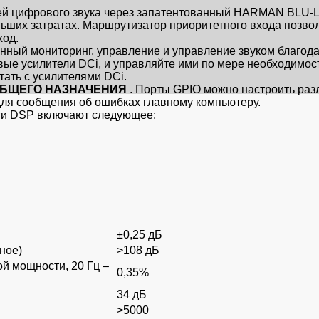
ей цифрового звука через запатентованный HARMAN BLU-Li
ьших затратах. Маршрутизатор приоритетного входа позволя
ход.
нный мониторинг, управление и управление звуком благод
евые усилители DCi, и управляйте ими по мере необходимос
тать с усилителями DCi.
ОБЩЕГО НАЗНАЧЕНИЯ
. Порты GPIO можно настроить раз
для сообщения об ошибках главному компьютеру.
ти DSP включают следующее:
±0,25 дБ
ное)
>108 дБ
й мощности, 20 Гц –
0,35%
34 дБ
>5000