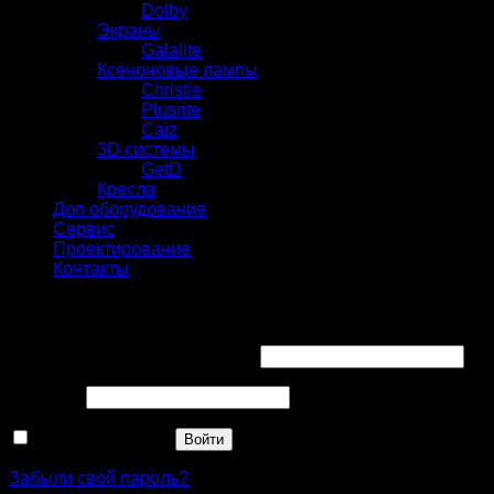
Dolby
Экраны
Galalite
Ксеноновые лампы
Christie
Plusrite
Caiz
3D системы
GetD
Кресла
Доп оборудование
Сервис
Проектирование
Контакты
Вход
Имя пользователя или Email
*
Пароль
*
Запомнить меня
Войти
Забыли свой пароль?