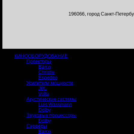
196066, город Санкт-Петербур
КИНООБОРУДОВАНИЕ
Проекторы
Barco
Christie
Espedeo
Усилители мощности
JBL
Volta
Акустические системы
Luis Wassmann
Dolby
Звуковые процессоры
Dolby
Серверы
Barco