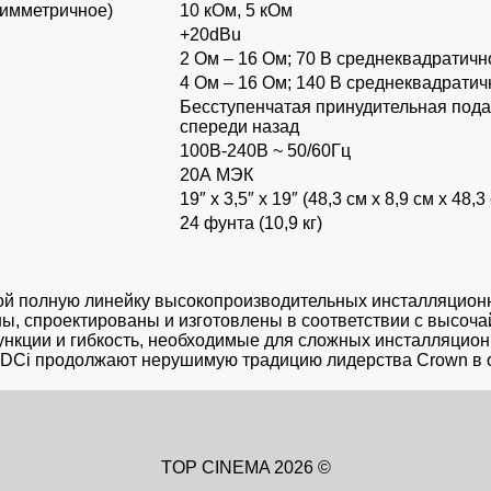
симметричное)
10 кОм, 5 кОм
+20dBu
2 Ом – 16 Ом; 70 В среднеквадратичн
4 Ом – 16 Ом; 140 В среднеквадратич
Бесступенчатая принудительная подач
спереди назад
100В-240В ~ 50/60Гц
20А МЭК
19″ х 3,5″ х 19″ (48,3 см х 8,9 см х 48,3
24 фунта (10,9 кг)
ой полную линейку высокопроизводительных инсталляционн
аны, спроектированы и изготовлены в соответствии с высо
кции и гибкость, необходимые для сложных инсталляционн
 DCi продолжают нерушимую традицию лидерства Crown в 
TOP CINEMA 2026 ©