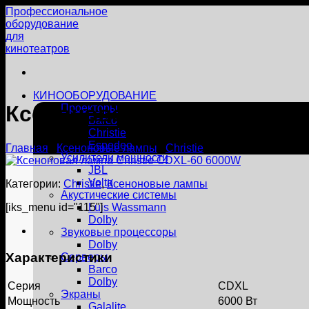
Skip
Профессиональное
to
оборудование
content
для
кинотеатров
КИНООБОРУДОВАНИЕ
Ксеноновая лампа Christie
Проекторы
Barco
Christie
Espedeo
Главная
/
Ксеноновые лампы
/
Christie
Усилители мощности
JBL
Volta
Категории:
Christie
,
Ксеноновые лампы
Акустические системы
[iks_menu id="115"]
Luis Wassmann
Dolby
Звуковые процессоры
Dolby
Характеристики
Серверы
Barco
Dolby
Серия
CDXL
Экраны
Мощность
6000 Вт
Galalite