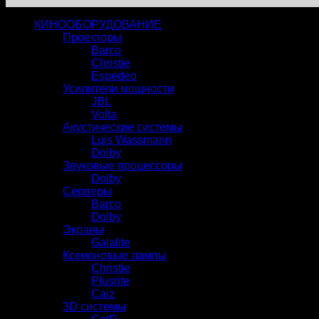
КИНООБОРУДОВАНИЕ
Проекторы
Barco
Christie
Espedeo
Усилители мощности
JBL
Volta
Акустические системы
Luis Wassmann
Dolby
Звуковые процессоры
Dolby
Серверы
Barco
Dolby
Экраны
Galalite
Ксеноновые лампы
Christie
Plusrite
Caiz
3D системы