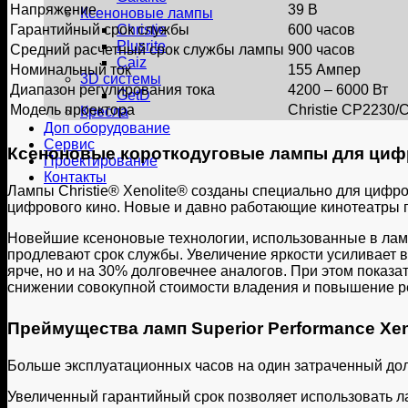
Напряжение
39 В
Ксеноновые лампы
Christie
Гарантийный срок службы
600 часов
Plusrite
Средний расчетный срок службы лампы
900 часов
Caiz
Номинальный ток
155 Ампер
3D системы
Диапазон регулирования тока
4200 – 6000 Вт
GetD
Модель проектора
Christie CP2230/
Кресла
Доп оборудование
Сервис
Ксеноновые короткодуговые лампы для цифр
Проектирование
Контакты
Лампы Christie® Xenolite® созданы специально для цифро
цифрового кино. Новые и давно работающие кинотеатры 
Новейшие ксеноновые технологии, использованные в лампах
продлевают срок службы. Увеличение яркости усиливает вп
ярче, но и на 30% долговечнее аналогов. При этом показа
снижении совокупной стоимости владения и повышение р
Преймущества ламп Superior Performance Xenol
Больше эксплуатационных часов на один затраченный до
Увеличенный гарантийный срок позволяет использовать л