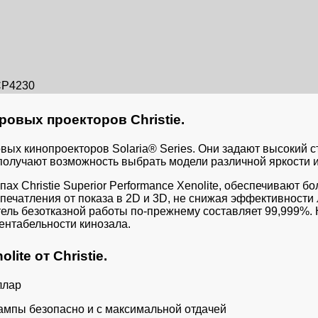
CP4230
овых проекторов Christie.
вых кинопроекторов Solaria® Series. Они задают высокий 
получают возможность выбрать модели различной яркости 
 Christie Superior Performance Xenolite, обеспечивают бо
ечатления от показа в 2D и 3D, не снижая эффективности л
тель безотказной работы по-прежнему составляет 99,999%. 
ентабельности кинозала.
ite от Christie.
ллар
ампы безопасно и с максимальной отдачей