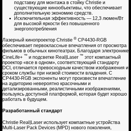
подставку для монтажа в стойку Christie и
существующие кинообъективы, что обеспечивает
дополнительную экономию средств.
Исключительная эффективность — 12,3 люмен/Вт
для высокой яркости без повышенного
энергопотребления
®
Лазерный кинопроектор Christie
CP4430-RGB
обеспечивает первоклассные впечатления от просмотра
фильмов в обычных кинотеатрах. Благодаря электронике
™
™
CineLife+
и подсветке Real|Laser
этот компактный
проектор «все в одном», соответствующий стандарту
DCI, отличается превосходным качеством изображения и
сроком службы при низкой стоимости владения. С
CP4430-RGB экспоненты могут произвести впечатление
на аудиторию невероятно красочными и
детализированными, реалистичными изображениями,
пользуясь доступной платформой, которая будет хорошо
работать в будущем.
Разработанный стандарт
Christie Real|Laser использует компактные устройства
Multi-Laser Pack Devices (MPD) нового поколения,