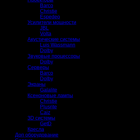
Barco
Christie
Espedeo
Усилители мощности
JBL
Volta
Акустические системы
Luis Wassmann
Dolby
Звуковые процессоры
Dolby
Серверы
Barco
Dolby
Экраны
Galalite
Ксеноновые лампы
Christie
Plusrite
Caiz
3D системы
GetD
Кресла
Доп оборудование