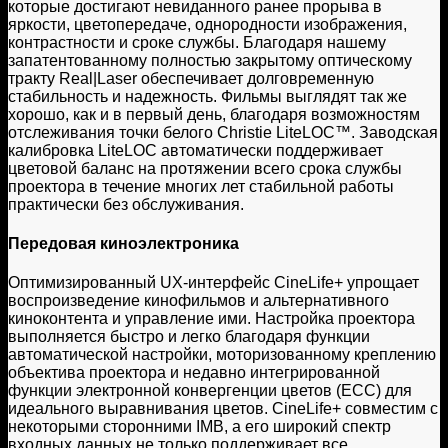
которые достигают невиданного ранее прорыва в
яркости, цветопередаче, однородности изображения,
контрастности и сроке службы. Благодаря нашему
запатентованному полностью закрытому оптическому
тракту Real|Laser обеспечивает долговременную
стабильность и надежность. Фильмы выглядят так же
хорошо, как и в первый день, благодаря возможностям
отслеживания точки белого Christie LiteLOC™. Заводская
калибровка LiteLOC автоматически поддерживает
цветовой баланс на протяжении всего срока службы
проектора в течение многих лет стабильной работы
практически без обслуживания.
Передовая киноэлектроника
Оптимизированный UX-интерфейс CineLife+ упрощает
воспроизведение кинофильмов и альтернативного
киноконтента и управление ими. Настройка проектора
выполняется быстро и легко благодаря функции
автоматической настройки, моторизованному креплению
объектива проектора и недавно интегрированной
функции электронной конвергенции цветов (ECC) для
идеального выравнивания цветов. CineLife+ совместим с
некоторыми сторонними IMB, а его широкий спектр
входных данных не только поддерживает все