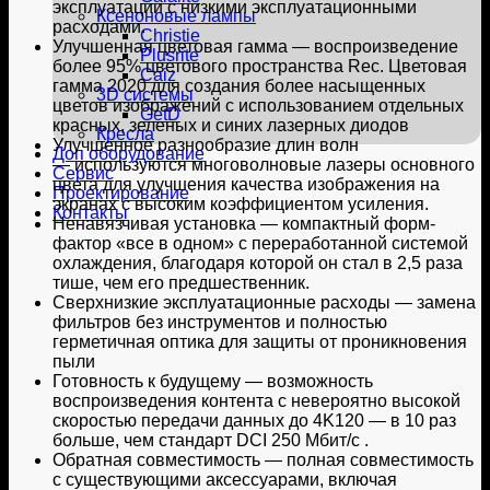
эксплуатации с низкими эксплуатационными
Ксеноновые лампы
расходами.
Christie
Улучшенная цветовая гамма — воспроизведение
Plusrite
более 95% цветового пространства Rec. Цветовая
Caiz
гамма 2020 для создания более насыщенных
3D системы
цветов изображений с использованием отдельных
GetD
красных, зеленых и синих лазерных диодов
Кресла
Улучшенное разнообразие длин волн
Доп оборудование
— используются многоволновые лазеры основного
Сервис
цвета для улучшения качества изображения на
Проектирование
экранах с высоким коэффициентом усиления.
Контакты
Ненавязчивая установка — компактный форм-
фактор «все в одном» с переработанной системой
охлаждения, благодаря которой он стал в 2,5 раза
тише, чем его предшественник.
Сверхнизкие эксплуатационные расходы — замена
фильтров без инструментов и полностью
герметичная оптика для защиты от проникновения
пыли
Готовность к будущему — возможность
воспроизведения контента с невероятно высокой
скоростью передачи данных до 4K120 — в 10 раз
больше, чем стандарт DCI 250 Мбит/с .
Обратная совместимость — полная совместимость
с существующими аксессуарами, включая