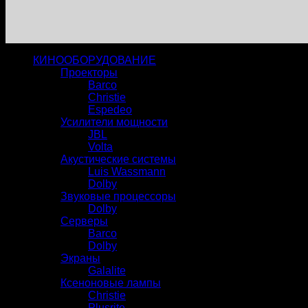
КИНООБОРУДОВАНИЕ
Проекторы
Barco
Christie
Espedeo
Усилители мощности
JBL
Volta
Акустические системы
Luis Wassmann
Dolby
Звуковые процессоры
Dolby
Серверы
Barco
Dolby
Экраны
Galalite
Ксеноновые лампы
Christie
Plusrite