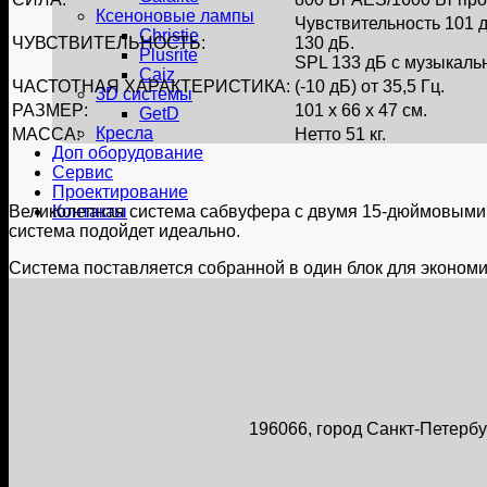
Ксеноновые лампы
Чувствительность 101 д
Christie
ЧУВСТВИТЕЛЬНОСТЬ:
130 дБ.
Plusrite
SPL 133 дБ с музыкаль
Caiz
ЧАСТОТНАЯ ХАРАКТЕРИСТИКА:
(-10 дБ) от 35,5 Гц.
3D системы
РАЗМЕР:
101 х 66 х 47 см.
GetD
Кресла
МАССА:
Нетто 51 кг.
Доп оборудование
Сервис
Проектирование
Великолепная система сабвуфера с двумя 15-дюймовыми
Контакты
система подойдет идеально.
Система поставляется собранной в один блок для экономи
196066, город Санкт-Петербур