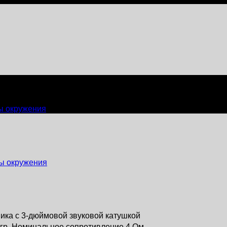
s Wassmann LW 6005
ы окружения
ы окружения
ика с 3-дюймовой звуковой катушкой
огр. Номинальное сопротивление 4 Ом.