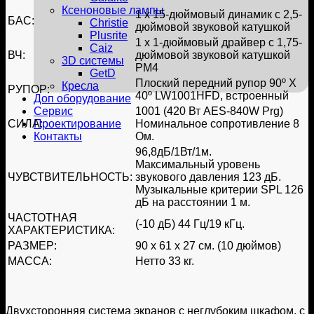
Ксеноновые лампы
1 х 15-дюймовый динамик с 2,5-
БАС:
Christie
дюймовой звуковой катушкой
Plusrite
1 х 1-дюймовый драйвер с 1,75-
Caiz
ВЧ:
дюймовой звуковой катушкой
3D системы
PM4
GetD
Плоский передний рупор 90º X
Кресла
РУПОР:
40º LW1001HFD, встроенный
Доп оборудование
1001 (420 Вт AES-840W Prg)
Сервис
СИЛА:
Номинальное сопротивление 8
Проектирование
Ом.
Контакты
96,8дБ/1Вт/1м.
Максимальный уровень
ЧУВСТВИТЕЛЬНОСТЬ:
звукового давления 123 дБ.
Музыкальные критерии SPL 126
дБ на расстоянии 1 м.
ЧАСТОТНАЯ
(-10 дБ) 44 Гц/19 кГц.
ХАРАКТЕРИСТИКА:
РАЗМЕР:
90 х 61 х 27 см. (10 дюймов)
МАССА:
Нетто 33 кг.
Двухсторонняя система экранов с неглубоким шкафом, с