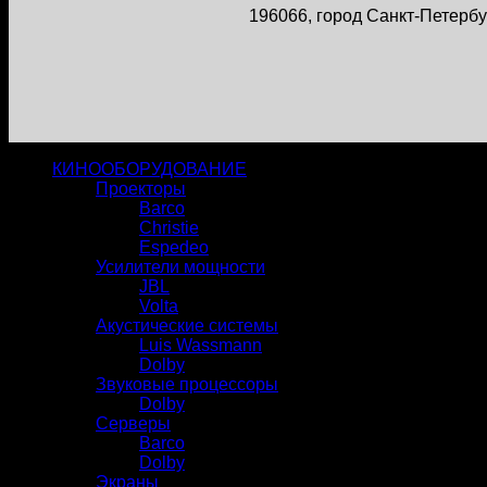
196066, город Санкт-Петербур
КИНООБОРУДОВАНИЕ
Проекторы
Barco
Christie
Espedeo
Усилители мощности
JBL
Volta
Акустические системы
Luis Wassmann
Dolby
Звуковые процессоры
Dolby
Серверы
Barco
Dolby
Экраны