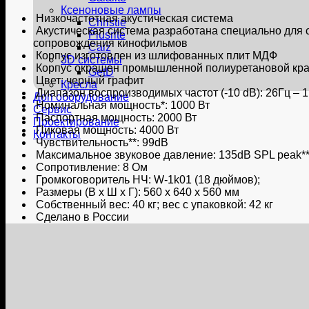
Ксеноновые лампы
Низкочастотная акустическая система
Christie
Акустическая система разработана специально для с
Plusrite
сопровождения кинофильмов
Caiz
Корпус изготовлен из шлифованных плит МДФ
3D системы
Корпус окрашен промышленной полиуретановой кра
GetD
Цвет: черный графит
Кресла
Диапазон воспроизводимых частот (-10 dB): 26Гц – 1
Доп оборудование
Номинальная мощность*: 1000 Вт
Сервис
Паспортная мощность: 2000 Вт
Проектирование
Пиковая мощность: 4000 Вт
Контакты
Чувствительность**: 99dB
Максимальное звуковое давление: 135dB SPL peak**
Сопротивление: 8 Ом
Громкоговоритель НЧ: W-1k01 (18 дюймов);
Размеры (В х Ш х Г): 560 х 640 х 560 мм
Собственный вес: 40 кг; вес с упаковкой: 42 кг
Сделано в России